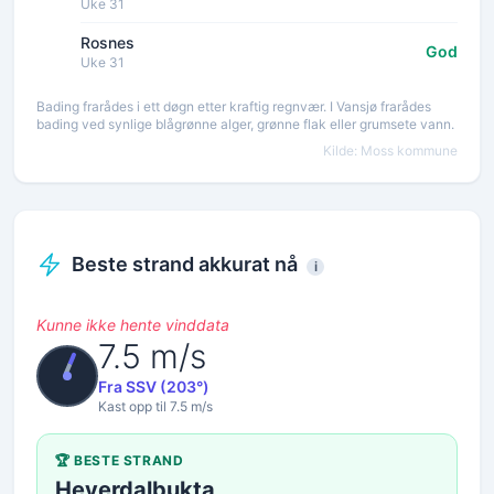
Uke 31
Rosnes
God
Uke 31
Bading frarådes i ett døgn etter kraftig regnvær. I Vansjø frarådes
bading ved synlige blågrønne alger, grønne flak eller grumsete vann.
Kilde: Moss kommune
Beste strand akkurat nå
i
Kunne ikke hente vinddata
7.5 m/s
Fra SSV (203°)
Kast opp til 7.5 m/s
🏆 BESTE STRAND
Heyerdalbukta