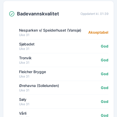
Badevannskvalitet
Oppdatert kl. 01:39
Nesparken v/ Speiderhuset (Vansjø)
Akseptabel
Uke 31
Sjøbadet
God
Uke 31
Tronvik
God
Uke 31
Fleicher Brygge
God
Uke 31
Ørehavna (Solielunden)
God
Uke 31
Søly
God
Uke 31
Vårli
God