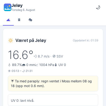
Jeløy
🌙
Torsdag 6. August
🌊
🚆
🎭
Været på Jeløy
Oppdatert kl. 01:39
16.6°
💨 8.7 m/s · 🧭 SSV
💧 89.7%
🌧️ 0 mm
📈 1004 hPa
🧴 UV 0
☀️ 05:13 – 🌙 21:31
☔ Ta med paraply: regn ventet i Moss mellom 08 og
18 (opp mot 0.6 mm).
UV 0: lavt nivå.