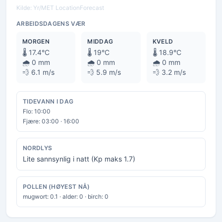
Kilde: Yr/MET LocationForecast
ARBEIDSDAGENS VÆR
MORGEN
MIDDAG
KVELD
🌡️ 17.4°C
🌡️ 19°C
🌡️ 18.9°C
🌧️ 0 mm
🌧️ 0 mm
🌧️ 0 mm
💨 6.1 m/s
💨 5.9 m/s
💨 3.2 m/s
TIDEVANN I DAG
Flo: 10:00
Fjære: 03:00 · 16:00
NORDLYS
Lite sannsynlig i natt (Kp maks 1.7)
POLLEN (HØYEST NÅ)
mugwort: 0.1 · alder: 0 · birch: 0